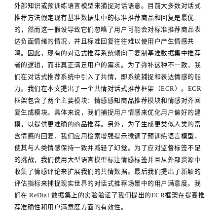
外部知识或预训练语言模型来捕捉对话语意。目前大多数对话式
推荐方法假定现有基准数据集中的标准推荐商品和回复是最优
的，然而这一假设导致它们忽略了用户可能会对标准推荐商品表
达负面情绪的情况，并且标准回复往往难以使用户产生情感共
鸣。因此，现有的对话式推荐系统倾向于复制基准数据集中推荐
者的逻辑，而非真正满足用户的需求。为了弥补这种不一致，我
们在对话式推荐系统中引入了共情，即系统捕捉和表达情感的能
力。我们在本文提出了一个共情对话式推荐框架（ECR）。ECR
框架包含了两个主要模块：情感感知商品推荐模块和情感对齐回
复生成模块。具体来说，我们捕捉用户情感来优化用户偏好的建
模，以提供更准确的商品推荐。另外，为了生成更类似人类的富
含情感的回复，我们应用检索增强提示微调了预训练语言模型，
使其与人类情感保持一致并减轻了幻觉。为了应对监督标签不足
的挑战，我们使用大型语言模型标注情感标签并且从外部资源中
收集了情感评论来扩展我们的共情数据。最后我们提出了新颖的
评估指标来捕捉现实世界的对话式推荐场景中的用户满意度。我
们在 ReDial 数据集上的实验验证了我们提出的ECR框架在提高推
荐准确性和用户满意度方面的有效性。