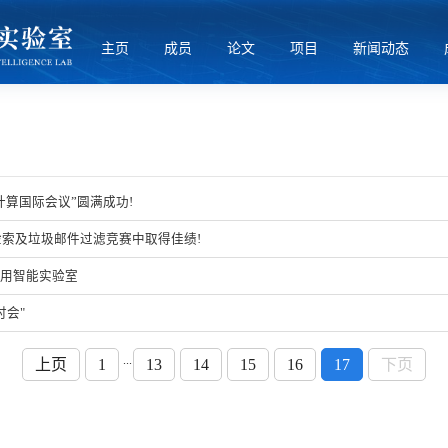
主页
成员
论文
项目
新闻动态
算国际会议”圆满成功!
检索及垃圾邮件过滤竞赛中取得佳绩!
用智能实验室
讨会"
...
上页
1
13
14
15
16
17
下页