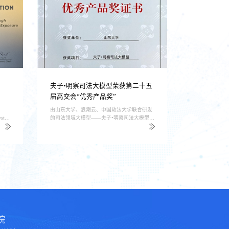
夫子•明察司法大模型荣获第二十五
EMNLP 2
届高交会“优秀产品奖”
由山东大学、浪潮云、中国政法大学联合研发
Is ChatGPT Good 
ystem
的司法领域大模型——夫子•明察司法大模型在
Language Mode
文提名
科技成果展示中亮相，并荣获本届高交会“优秀
会颁发的杰出论文奖（
产品奖”。
Award）
院