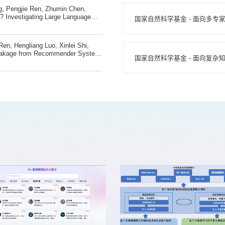
 reasoning. Pattern Re...
g, Pengjie Ren, Zhumin Chen,
 Investigating Large Language
国家自然科学基金 - 面向多
l Methods in Natural Language
 Award)Wentao Deng, Jiahuan Pei,
n, Zhumin Chen, Pengj...
en, Hengliang Luo, Xinlei Shi,
Leakage from Recommender System
国家自然科学基金 - 面向复
(TOIS), 2022. (CCF A)Muyang Ma,
ang, Jun Ma, Maarten de Rijke.
 through Preferenc...