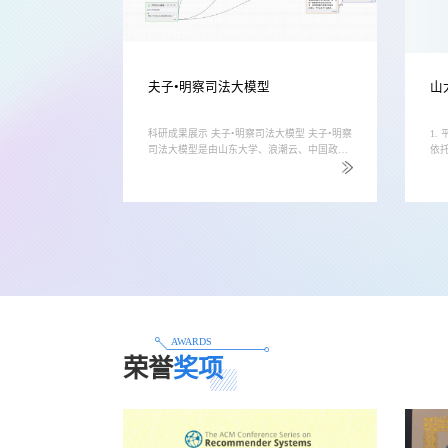
夫子•明察司法大模型
山
术展开全面建
科研成果展示 夫子•明察司法大模型 夫子•明察
1.
与人工智能的深
司法大模型是由山东大学、浪潮云、中国政法
依
展。平台研发基
大学联合研发，基于海量中文无监督司法语料
高
与深度学习模型
（包括各类判决文书、...
法
算法库、模型
管
、显示、服务于
通
模型服务平台。
数
务提供全面的数
需
问题发现与诊
结
传统应用场景与
提供
AWARDS
荣誉
奖项