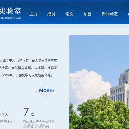
主页
成员
论文
项目
新闻动态
gence Lab)成立于2004年（原山东大学信息检索实
息检索、自然语言处理、大模型、推荐系
VR/AR）、强化学习以及智能体等，并
创新能力，已累积承担国家、省部级课题
7
余人
次
博/硕士生
获国际顶级会议最佳论
文/最佳论文提名奖