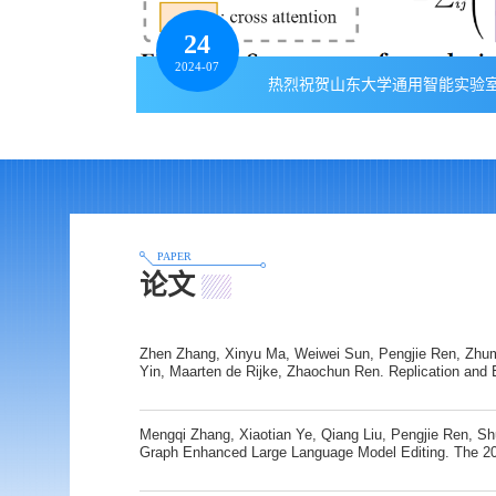
24
2024-07
PAPER
论文
Zhen Zhang, Xinyu Ma, Weiwei Sun, Pengjie Ren, Zhu
Yin, Maarten de Rijke, Zhaochun Ren. Replication and E
over Dynamic Corpora. The 48th International ACM SI
Development in Information Retrieval (SIGIR), 2025. 
Ren, Xin Xin, Jiyuan Yang, Mengqi Zhang, Zhumin Chen
Mengqi Zhang, Xiaotian Ye, Qiang Liu, Pengjie Ren, 
Graph Enhanced Large Language Model Editing. The 20
Methods in Natural Language Processing (EMNLP 2024
Qiang Liu, Liang Wang, Shu Wu, Xiaoyu Zhang. MetaTK