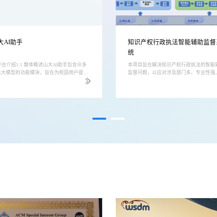
大AI助手
知识产权行政执法智能辅助监督
统
 平台介绍1.1 整体概述山大AI助手包含众多
本项目旨在解决知识产权行政执法的智能
托大模型的功能模块，旨在为校园用户提供
监督问题，以应对涉及部门多、专业性强
效、智能的支持，涵盖科研、教学、服务、
规监督难等挑战。专注于开发权责知识图
律及管理等领域，提升师生在科研、教学和
事件图谱构建模块，以及执法权责、执法
理中的工作效率，满足多样的智能化需求。
判定和裁量基准判定模块，旨在支持构建
用智能：基座大模型核心引擎，使用校园内
新、查询、可视化展示、统计分析、报表
据进行微调训练，满足校园用户的基本问答
等功能，有效规范和监督知识产权行政执
求。科研辅助：支持论文翻译、润色、总
程。为此，我们研发的面向知识产权行政
、综述、问答等功能，为师生日常科研工作
的智能辅助监督系统，实现了权责清单知
全面支持。教学助手：基于主题生成PP...
谱的构建，覆盖率不低于90%，并确保主体.