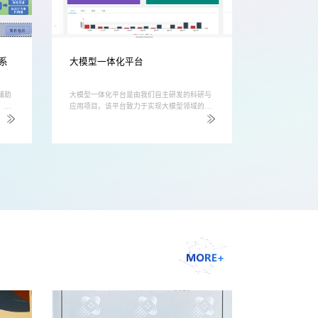
系
大模型一体化平台
模型研发平
辅助
⼤模型⼀体化平台是由我们⾃主研发的科研与
模型研发平台
、合
应⽤项⽬。该平台致⼒于实现⼤模型领域的产
设，致力于推
谱和
学研⽤⼀体化，主要服务于科研技术⼈员的研
度融合，助力
依据
发需求和传统⾏业⼈员的实际应⽤。平台整合
础与目标：以
、更
了实验室的学术成果及开源社区的前沿技术，
为基石，开发
生成
加速科研⼈员的研发进程，并为其他传统⾏业
库，打造集存
法过
提供智能化转型解决⽅案。平台主要功能模型
一体的大数据
执法
推理功能：对基座模型和微调后的模型部署推
平台服务内容
识图
理服务，⽀持vLLM技术加速推理，提⾼响应
据分析与方案
..
速度与并发吞吐量。数据标注功能：具备纯...
断、态势分析
人...