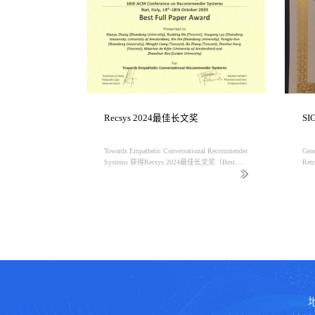
奖
Recsys 2024最佳长文奖
SI
stigating Large
Towards Empathetic Conversational Recommender
Gene
ng Agents 获得大
Systems 获得Recsys 2024最佳长文奖（Best
Re
g Paper
Full Paper Award）
奖