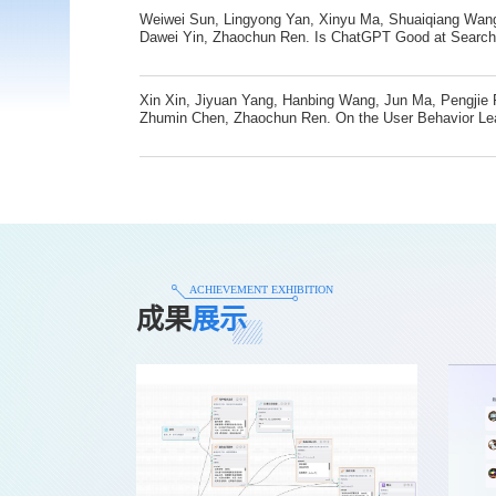
enhanced meta-knowledge for temporal knowledge graph
Weiwei Sun, Lingyong Yan, Xinyu Ma, Shuaiqiang Wan
Dawei Yin, Zhaochun Ren. Is ChatGPT Good at Search?
Models as Re-Ranking Agents. Conference on Empirica
Processing (EMNLP), 2023. (CCF B,Outstanding Paper
Keyi Kong, Zhe Chen, Furu Wei, Yujun Li, Zhaochun Re
Xin Xin, Jiyuan Yang, Hanbing Wang, Jun Ma, Pengjie R
Zhumin Chen, Zhaochun Ren. On the User Behavior 
Exposure. ACM Transactions on Information Systems 
Pengjie Ren, Zhumin Chen, Zhaochun Ren, Huasheng Li
Improving Transformer-based Sequential Recommenders
ACHIEVEMENT EXHIBITION
成果
展示